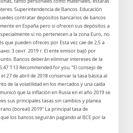
sonas, tanto personales como materiales, estarás
interes. Superintendencia de Bancos. Educación
Puedes contratar depósitos bancarios de bancos
amente en España pero si ofrecen sus depósitos a
especialmente si no pertenecen a la zona Euro, no
rés que pueden ofreces por Esta vez cae de 2,5 a
но: 3 сент. 2019 г. El ente emisor bajó por
punto. Bancos deberán eliminar intereses de la
5:47 T13 Recommended for you. "El consejo de
el 27 de abril de 2018 conservar la tasa básica al
o de la volatilidad en los mercados y una caída
municó que la inflación en Rusia en el año 2019 se
es sus principales tasas sin cambios y planea
erano (boreal) 2019" La principal tasa de
 que los bancos seguirán pagando al BCE por la